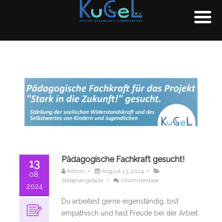
Pädagogische Fachkraft gesucht!
13
Admin
/
August 13, 2024
/
08,
Stellenangebote
/
0Kommentare
2024
Du arbeitest gerne eigenständig, bist
empathisch und hast Freude bei der Arbeit