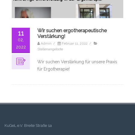
Wir suchen ergotherapeutische
11
Verstärkung!
02,
Admin
/
Februar 11, 2022
/
2022
Stellenangebote
Wir suchen Verstärkung für unsere Praxis
für Ergotherapie!
KuGeL e.V. Breite Straße 1a