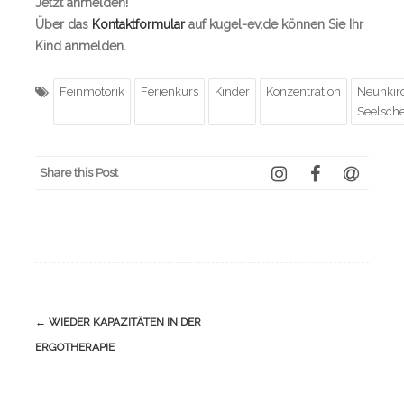
Jetzt anmelden!
Über das
Kontaktformular
auf kugel-ev.de können Sie Ihr
Kind anmelden.
Feinmotorik
Ferienkurs
Kinder
Konzentration
Neunkir
Seelsche
Share this Post
Navigation
←
WIEDER KAPAZITÄTEN IN DER
(Beiträge)
ERGOTHERAPIE