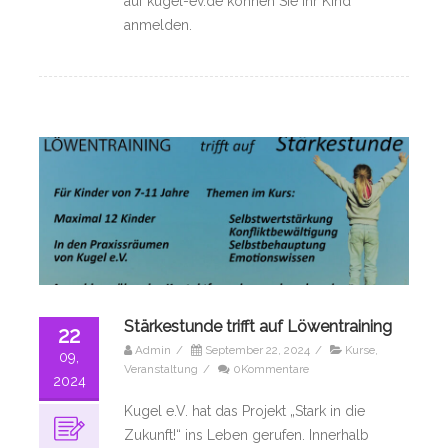
auf kugel-ev.de können Sie Ihr Kind
anmelden.
Stärkestunde trifft auf Löwentraining
22
Admin
/
September 22, 2024
/
Kurse
,
09,
Veranstaltung
/
0Kommentare
2024
Kugel e.V. hat das Projekt „Stark in die
Zukunft!“ ins Leben gerufen. Innerhalb