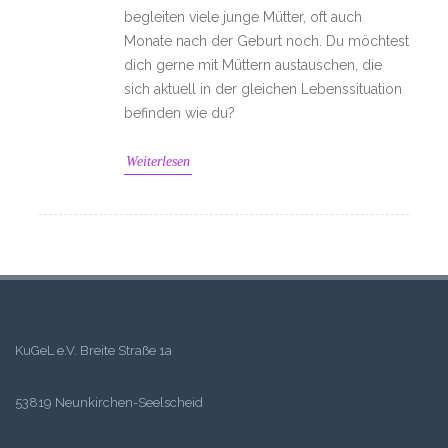
begleiten viele junge Mütter, oft auch
Monate nach der Geburt noch. Du möchtest
dich gerne mit Müttern austauschen, die
sich aktuell in der gleichen Lebenssituation
befinden wie du?
Weiterlesen
KuGeL e.V. Breite Straße 1a
53819 Neunkirchen-Seelscheid